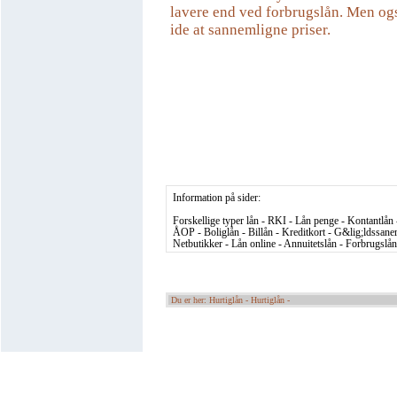
lavere end ved forbrugslån. Men ogs
ide at sannemligne priser.
Information på sider:
Forskellige typer lån - RKI - Lån penge - Kontantlån -
ÅOP - Boliglån - Billån - Kreditkort - G&lig;ldssaneri
Netbutikker - Lån online - Annuitetslån - Forbrugslån
Du er her: Hurtiglån -
Hurtiglån -