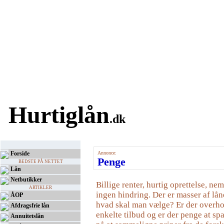
Hurtiglån
.dk
Forside
Annonce:
Penge
BEDSTE PÅ NETTET
Lån
Netbutikker
Billige renter, hurtig oprettelse, ne
ARTIKLER
ingen hindring. Der er masser af lån
ÅOP
hvad skal man vælge? Er der overho
Afdragsfrie lån
enkelte tilbud og er der penge at spa
Annuitetslån