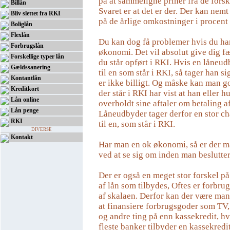
på at sammeligne priner fra de fors
Billån
Svaret er at det er der. Der kan nem
Bliv slettet fra RKI
på de årlige omkostninger i procent
Boliglån
Flexlån
Du kan dog få problemer hvis du har
Forbrugslån
økonomi. Det vil absolut give dig f
Forskellige typer lån
du står opført i RKI. Hvis en låneu
Gældssanering
til en som står i RKI, så tager han sig
Kontantlån
er ikke billigt. Og måske kan man go
Kreditkort
der står i RKI har vist at han eller h
Lån online
overholdt sine aftaler om betaling af
Lån penge
Låneudbyder tager derfor en stor ch
RKI
til en, som står i RKI.
DIVERSE
Kontakt
Har man en ok økonomi, så er der m
ved at se sig om inden man beslutter
Der er også en meget stor forskel på
af lån som tilbydes, Oftes er forbru
af skalaen. Derfor kan der være man
at finansiere forbrugsgoder som TV,
og andre ting på enn kassekredit, hv
fleste banker tilbyder en kassekredi